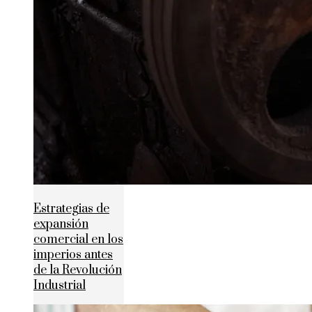
Estrategias de
expansión
comercial en los
imperios antes
de la Revolución
Industrial