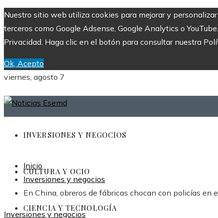
Nuestro sitio web utiliza cookies para mejorar y personaliza
terceros como Google Adsense, Google Analytics o YouTube. Al
Privacidad. Haga clic en el botón para consultar nuestra Polí
Ok, Acepto
viernes, agosto 7
INVERSIONES Y NEGOCIOS
Inicio
CULTURA Y OCIO
Inversiones y negocios
En China, obreros de fábricas chocan con policías en e
CIENCIA Y TECNOLOGÍA
Inversiones y negocios