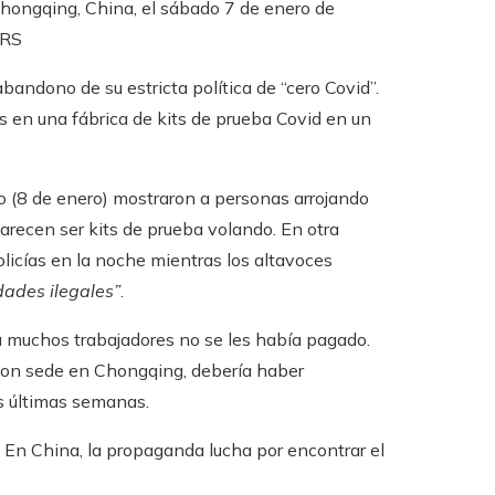
Chongqing, China, el sábado 7 de enero de
ERS
andono de su estricta política de “cero Covid”.
es en una fábrica de kits de prueba Covid en un
o (8 de enero) mostraron a personas arrojando
arecen ser kits de prueba volando. En otra
olicías en la noche mientras los altavoces
dades ilegales”
.
a muchos trabajadores no se les había pagado.
 con sede en Chongqing, debería haber
s últimas semanas.
En China, la propaganda lucha por encontrar el