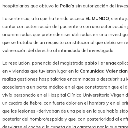
hospitalarios que obtuvo la
Policía
sin autorización del inves
La sentencia, a la que ha tenido acceso
EL MUNDO
, sienta 
contar con autorización del paciente o con una autorización 
anonimizados que pretenden ser utilizados en una investigaci
que se trataba de un requisito constitucional que debía ser re
vulneración del derecho al intimidado del investigado.
La resolución, ponencia del magistrado
pablo llarena
explic
en viviendas que tuvieron lugar en la
Comunidad Valencia
realiza gestiones hospitalarias encaminadas a descubrir su i
accedieron a un parte médico en el que constataron que el dí
vivía personado en el Hospital Clínico Universitario Virgen d
un cuadro de fiebre, con fuerte dolor en el hombro y en el p
que las lesiones «derivaban de una pele en la que había sido
posterior del hombro/espalda y que, con posterioridad al en
desviarse el coche a la cuneta de la carretera por la que tran