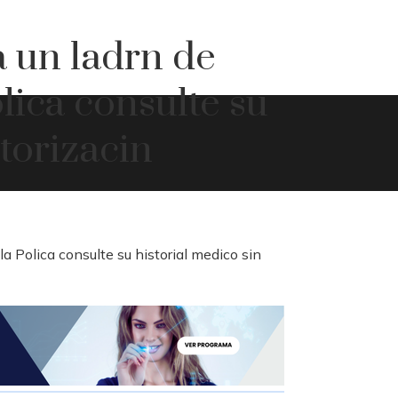
 un ladrn de
lica consulte su
torizacin