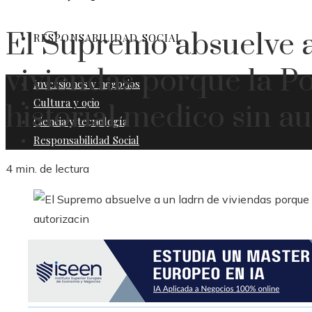
El Supremo absuelve a
RESPONSABILIDAD SOCIAL
viviendas porque la Po
Inversiones y negocios
Cultura y ocio
historial medico sin au
Ciencia y tecnología
Responsabilidad Social
4 min. de lectura