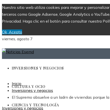
Nuestro sitio web utiliza cookies para mejorar y personaliza
terceros como Google Adsense, Google Analytics o YouTube. Al
Privacidad. Haga clic en el botón para consultar nuestra Polí
Ok, Acepto
viernes, agosto 7
INVERSIONES Y NEGOCIOS
Inicio
CULTURA Y OCIO
Inversiones y negocios
El Supremo absuelve a un ladrn de viviendas porque la P
CIENCIA Y TECNOLOGÍA
Inversiones y negocios