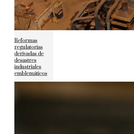
Reformas
regulatorias
derivadas de
desastres
industriales
emblemáticos