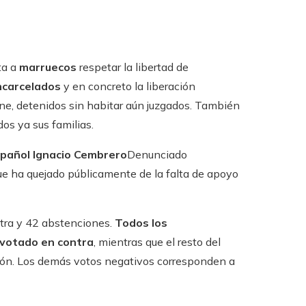
ta a
marruecos
respetar la libertad de
ncarcelados
y en concreto la liberación
ine, detenidos sin habitar aún juzgados. También
os ya sus familias.
spañol Ignacio Cembrero
Denunciado
ue ha quejado públicamente de la falta de apoyo
ntra y 42 abstenciones.
Todos los
 votado en contra
, mientras que el resto del
ción. Los demás votos negativos corresponden a