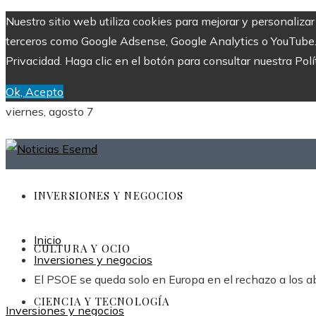
Nuestro sitio web utiliza cookies para mejorar y personaliza
terceros como Google Adsense, Google Analytics o YouTube. Al
Privacidad. Haga clic en el botón para consultar nuestra Polí
Ok, Acepto
viernes, agosto 7
INVERSIONES Y NEGOCIOS
Inicio
CULTURA Y OCIO
Inversiones y negocios
El PSOE se queda solo en Europa en el rechazo a los a
CIENCIA Y TECNOLOGÍA
Inversiones y negocios