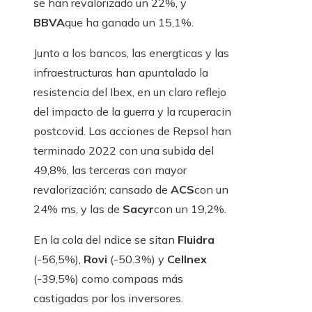
se han revalorizado un 22%, y
BBVA
que ha ganado un 15,1%.
Junto a los bancos, las energticas y las
infraestructuras han apuntalado la
resistencia del Ibex, en un claro reflejo
del impacto de la guerra y la rcuperacin
postcovid. Las acciones de Repsol han
terminado 2022 con una subida del
49,8%, las terceras con mayor
revalorización; cansado de
ACS
con un
24% ms, y las de
Sacyr
con un 19,2%.
En la cola del ndice se sitan
Fluidra
(-56,5%),
Rovi
(-50.3%) y
Cellnex
(-39,5%) como compaas más
castigadas por los inversores.