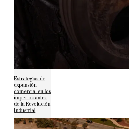
Estrategias de
expansión
comercial en los
imperios antes
de la Revolución
Industrial