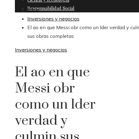
Responsabilidad Social
Inicio
Inversiones y negocios
El ao en que Messi obr como un lder verdad y cul
sus obras completas
Inversiones y negocios
El ao en que
Messi obr
como un lder
verdad y
culmin sus