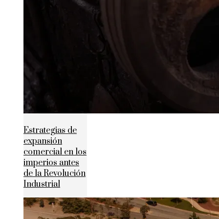
Estrategias de
expansión
comercial en los
imperios antes
de la Revolución
Industrial