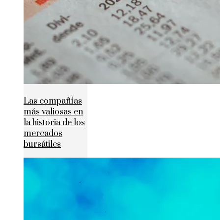
Las compañías
más valiosas en
la historia de los
mercados
bursátiles