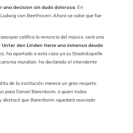
ar
una decision sin duda dolorosa
. En
 de Ludwig van Beethoven. Ahora se sabe que fue
.
asoper califica la renuncia del músico, será una
 Unter den Linden tiene una inmensa deuda
, ha aportado a esta casa ya su Staatskapelle
 carisma mundial», ha declarado el intendente
itu de la institución merece un gran respeto.
aso para Daniel Barenboim, a quien todos
e y destacó que Barenboim «quedará asociado