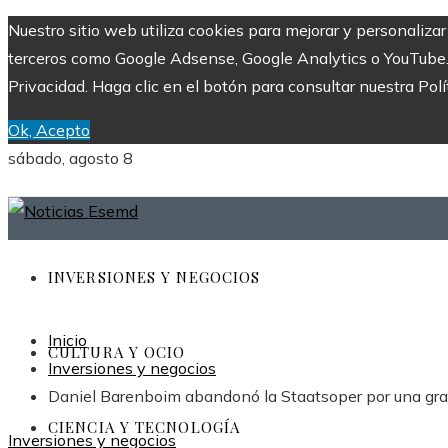
Nuestro sitio web utiliza cookies para mejorar y personaliza
terceros como Google Adsense, Google Analytics o YouTube. Al
Privacidad. Haga clic en el botón para consultar nuestra Polí
Ok, Acepto
sábado, agosto 8
INVERSIONES Y NEGOCIOS
Inicio
CULTURA Y OCIO
Inversiones y negocios
Daniel Barenboim abandonó la Staatsoper por una gra
CIENCIA Y TECNOLOGÍA
Inversiones y negocios