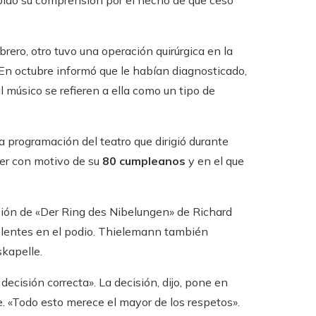
 pido su comprensión por el hecho de que cesó
ero, otro tuvo una operación quirúrgica en la
 En octubre informó que le habían diagnosticado,
 músico se refieren a ella como un tipo de
 programación del teatro que dirigió durante
er con motivo de su
80 cumpleanos
y en el que
cción de «Der Ring des Nibelungen» de Richard
lentes en el podio. Thielemann también
skapelle.
ecisión correcta». La decisión, dijo, pone en
e. «Todo esto merece el mayor de los respetos».