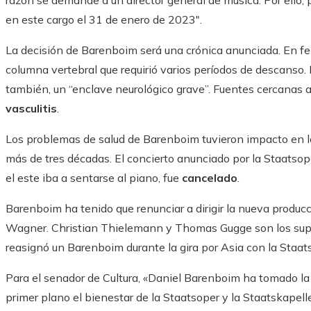
razón se demande a un director general de música. Por ello,
en este cargo el 31 de enero de 2023″.
La decisión de Barenboim será una crónica anunciada. En febr
columna vertebral que requirió varios períodos de descanso.
también, un “enclave neurológico grave”. Fuentes cercanas al
vasculitis
.
Los problemas de salud de Barenboim tuvieron impacto en la
más de tres décadas. El concierto anunciado por la Staatsop
el este iba a sentarse al piano, fue
cancelado
.
Barenboim ha tenido que renunciar a dirigir la nueva produ
Wagner. Christian Thielemann y Thomas Gugge son los sup
reasignó un Barenboim durante la gira por Asia con la Staat
Para el senador de Cultura, «Daniel Barenboim ha tomado la d
primer plano el bienestar de la Staatsoper y la Staatskapell