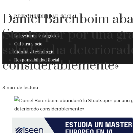
Daniel Barenboim aba
RESPONSABILIDAD SOCIAL
Staatsoper por una gr
Inversiones y negocios
Cultura y ocio
salud se ha deteriorad
Ciencia y tecnología
Responsabilidad Social
considerablemente»
3 min. de lectura