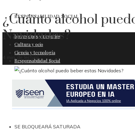
¿Cuánto alcohol puedo
RESPONSABILIDAD SOCIAL
Navidades?
Inversiones y negocios
Cultura y ocio
Ciencia y tecnología
4 min. de lectura
Responsabilidad Social
SE BLOQUEARÁ SATURADA