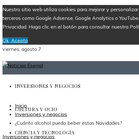
Nuestro sitio web utiliza cookies para mejorar y personaliza
terceros como Google Adsense, Google Analytics o YouTube. Al
Privacidad. Haga clic en el botón para consultar nuestra Polí
Ok, Acepto
viernes, agosto 7
INVERSIONES Y NEGOCIOS
Inicio
CULTURA Y OCIO
Inversiones y negocios
¿Cuánto alcohol puedo beber estas Navidades?
CIENCIA Y TECNOLOGÍA
Inversiones y negocios