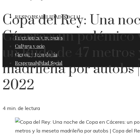
Copa del Rey: Una no
RESPONSABILIDAD SOCIAL
Cáceres: un polémico v
Inversiones y negocios
Cultura y ocio
un Buda de 47 metros 
Ciencia y tecnología
Responsabilidad Social
madrileña por autobs 
2022
4 min. de lectura