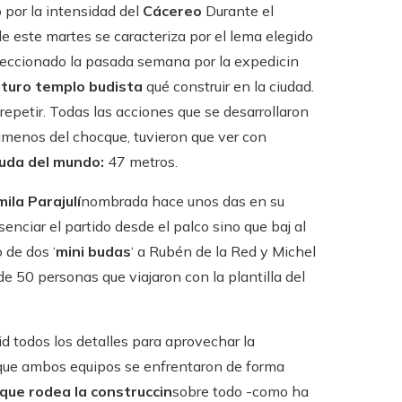
 por la intensidad del
Cácereo
Durante el
de este martes se caracteriza por el lema elegido
seleccionado la pasada semana por la expedicin
uturo templo budista
qué construir en la ciudad.
repetir. Todas las acciones que se desarrollaron
legmenos del chocque, tuvieron que ver con
Buda del mundo:
47 metros.
ila Parajulí
nombrada hace unos das en su
senciar el partido desde el palco sino que baj al
 de dos ‘
mini budas
‘ a Rubén de la Red y Michel
e 50 personas que viajaron con la plantilla del
id todos los detalles para aprovechar la
 que ambos equipos se enfrentaron de forma
que rodea la construccin
sobre todo -como ha