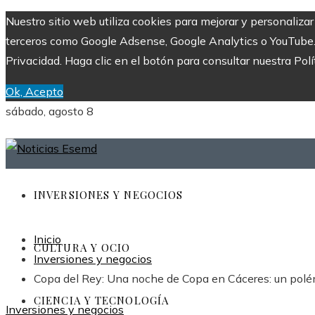
Nuestro sitio web utiliza cookies para mejorar y personaliza
terceros como Google Adsense, Google Analytics o YouTube. Al
Privacidad. Haga clic en el botón para consultar nuestra Polí
Ok, Acepto
sábado, agosto 8
INVERSIONES Y NEGOCIOS
Inicio
CULTURA Y OCIO
Inversiones y negocios
Copa del Rey: Una noche de Copa en Cáceres: un polém
CIENCIA Y TECNOLOGÍA
Inversiones y negocios