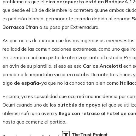
problema es que el
nico aeropuerto está en Badajoz
A 120
que desde el 13 de diciembre la carretera quune ambas ciud
expedición blanca, permanente cerrada debido al enorme
S
Borrasca Efran
a su paso por Extremadura.
As que no es de extraar que los ms ingeniosos memesestos d
realidad de las comunicaciones extremeas, como uno que iro
en tiempo rcord una pista de aterrizaje junto al estadio Prnci
en avin de su plantilla. si eso es eso
Carlos Ancelotti
ech so
previa no le importaba viajar en autobs Durante tres horas 
algo de españa
«ya que no la conoca tan bien como
Italia
c
Encima, ya es casualidad que ocurrirá una incidencia por carr
Ocurri cuando uno de los
autobús de apoyo
(el que se utili
utileros) sufri una avera y
llegó con retraso al hotel de co
hasta que comenz el partido.