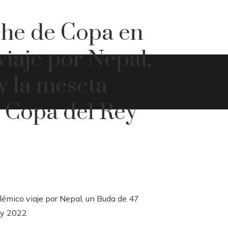
che de Copa en
iaje por Nepal,
y la meseta
| Copa del Rey