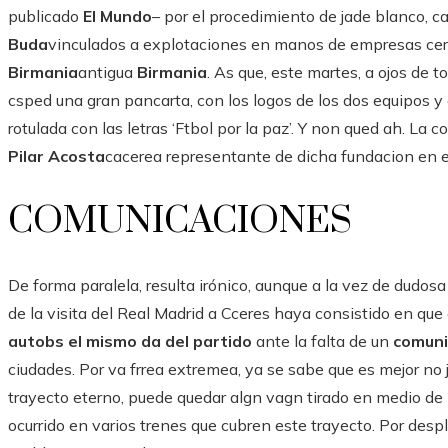
publicado
El Mundo
– por el procedimiento de jade blanco, 
Buda
vinculados a explotaciones en manos de empresas cerca
Birmania
antigua
Birmania
. As que, este martes, a ojos de t
csped una gran pancarta, con los logos de los dos equipos y 
rotulada con las letras ‘Ftbol por la paz’. Y non qued ah. La 
Pilar Acosta
cacerea representante de dicha fundacion en 
COMUNICACIONES
De forma paralela, resulta irónico, aunque a la vez de dudosa
de la visita del Real Madrid a Cceres haya consistido en que
autobs el mismo da del partido
ante la falta de un
comuni
ciudades. Por va frrea extremea, ya se sabe que es mejor no
trayecto eterno, puede quedar algn vagn tirado en medio d
ocurrido en varios trenes que cubren este trayecto. Por despl