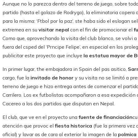
Aunque no lo parezca dentro del terreno de juego, sobre todo
partido (hasta el golazo de Rodrygo), la eliminatoria copera 
para la misma: ‘Ftbol por la paz’. ste haba sido el eslogan 
extremea en su
visitar nepal
con el fin de promocionar el
f
Como que, aprovechando la visita del club blanco, se volvi a 
fuera del csped del ‘Prncipe Felipe’, en especial en los pro
publicitar este proyecto que incluye
la estatua mayor de 
In primer lugar, the embajadora in Spain del pas asitico,
Sarm
cargo, fue la
invitado de honor
y su visita no se limitó a pre
terreno de juego e hizo entrega antes de comenzar el partido
Carrilero. Los ex futbolistas acompañaron a esa expedición d
Cacereo a los dos partidos que disputan en Nepal.
El club, que ve en el proyecto una
fuente de financiación
cu
atención que provoc el
fiesta historica
(fue la primera vez
oficial) y lavar as de cara al exterior la imagen de la
polmica 