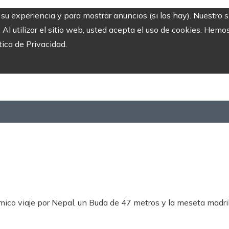
r su experiencia y para mostrar anuncios (si los hay). Nuestro 
 utilizar el sitio web, usted acepta el uso de cookies. Hemos
tica de Privacidad.
ico viaje por Nepal, un Buda de 47 metros y la meseta madri