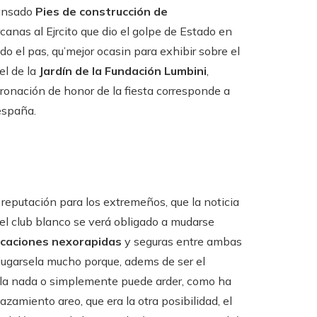
cansado
Pies de construcción de
nas al Ejrcito que dio el golpe de Estado en
odo el pas, qu’mejor ocasin para exhibir sobre el
el de la
Jardín de la Fundación Lumbini
,
coronación de honor de la fiesta corresponde a
españa.
 reputación para los extremeños, que la noticia
 el club blanco se verá obligado a mudarse
caciones nexo
rapidas
y seguras entre ambas
 jugarsela mucho porque, adems de ser el
e la nada o simplemente puede arder, como ha
azamiento areo, que era la otra posibilidad, el