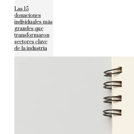
Las 15
donaciones
individuales más
grandes que
transformaron
sectores clave
de la industria