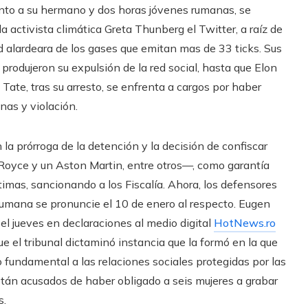
unto a su hermano y dos horas jóvenes rumanas, se
activista climática Greta Thunberg el Twitter, a raíz de
 alardeara de los gases que emitan mas de 33 ticks. Sus
produjeron su expulsión de la red social, hasta que Elon
Tate, tras su arresto, se enfrenta a cargos por haber
nas y violación.
a prórroga de la detención y la decisión de confiscar
s Royce y un Aston Martin, entre otros—, como garantía
ctimas, sancionando a los Fiscalía. Ahora, los defensores
 rumana se pronuncie el 10 de enero al respecto. Eugen
el jueves en declaraciones al medio digital
HotNews.ro
e el tribunal dictaminó instancia que la formó en la que
undamental a las relaciones sociales protegidas por las
n acusados ​​​​de haber obligado a seis mujeres a grabar
s.