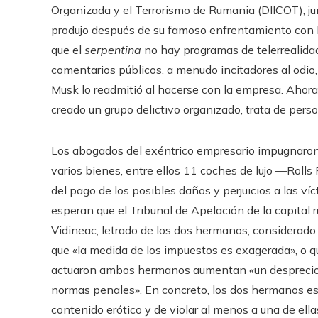
Organizada y el Terrorismo de Rumania (DIICOT), j
produjo después de su famoso enfrentamiento con la 
que el
serpentina
no hay programas de telerrealidad
comentarios públicos, a menudo incitadores al odio, 
Musk lo readmitió al hacerse con la empresa. Ahora 
creado un grupo delictivo organizado, trata de perso
Los abogados del exéntrico empresario impugnaron l
varios bienes, entre ellos 11 coches de lujo —Roll
del pago de los posibles daños y perjuicios a las ví
esperan que el Tribunal de Apelación de la capital
Vidineac, letrado de los dos hermanos, considerado 
que «la medida de los impuestos es exagerada», o qu
actuaron ambos hermanos aumentan «un desprecio f
normas penales». En concreto, los dos hermanos está
contenido erótico y de violar al menos a una de ella