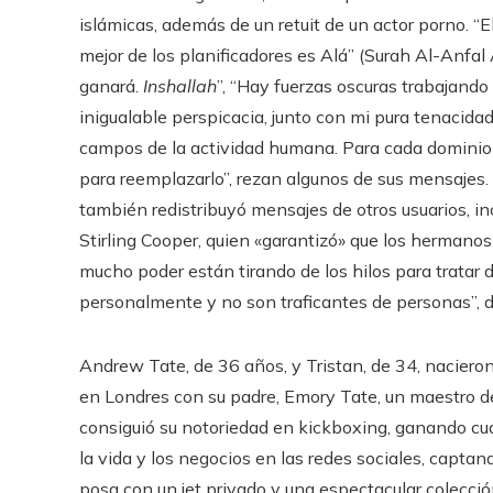
islámicas, además de un retuit de un actor porno. “
mejor de los planificadores es Alá” (Surah Al-Anfal 
ganará.
Inshallah
”, “Hay fuerzas oscuras trabajando
inigualable perspicacia, junto con mi pura tenacida
campos de la actividad humana. Para cada dominio 
para reemplazarlo”, rezan algunos de sus mensajes
también redistribuyó mensajes de otros usuarios, i
Stirling Cooper, quien «garantizó» que los hermano
mucho poder están tirando de los hilos para tratar 
personalmente y no son traficantes de personas”, dij
Andrew Tate, de 36 años, y Tristan, de 34, nacieron
en Londres con su padre, Emory Tate, un maestro de
consiguió su notoriedad en kickboxing, ganando cua
la vida y los negocios en las redes sociales, capt
posa con un jet privado y una espectacular colecci