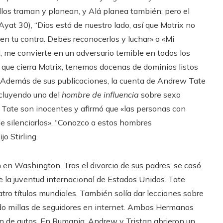
Ellos traman y planean, y Alá planea también; pero el
Ayat 30), “Dios está de nuestro lado, así que Matrix no
 en tu contra. Debes reconocerlos y luchar» o «Mi
d, me convierte en un adversario temible en todos los
que cierra Matrix, tenemos docenas de dominios listos
. Además de sus publicaciones, la cuenta de Andrew Tate
ncluyendo uno del
hombre de influencia
sobre sexo
s Tate son inocentes y afirmó que «las personas con
de silenciarlos». “Conozco a estos hombres
o Stirling.
 en Washington. Tras el divorcio de sus padres, se casó
 la juventud internacional de Estados Unidos. Tate
tro títulos mundiales. También solía dar lecciones sobre
ando millas de seguidores en internet. Ambos Hermanos
ón de autos. En Rumania, Andrew y Tristan abrieron un