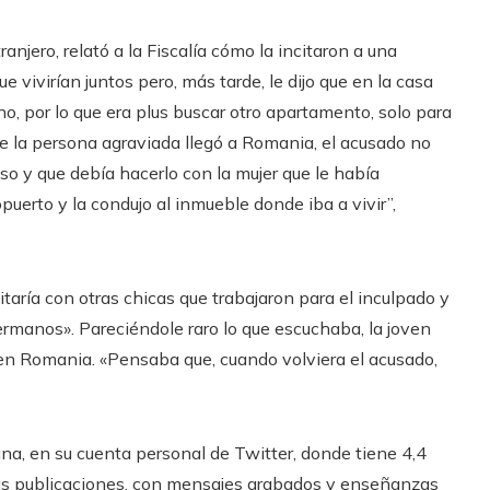
anjero, relató a la Fiscalía cómo la incitaron a una
e vivirían juntos pero, más tarde, le dijo que en la casa
o, por lo que era plus buscar otro apartamento, solo para
ue la persona agraviada llegó a Romania, el acusado no
piso y que debía hacerlo con la mujer que le había
opuerto y la condujo al inmueble donde iba a vivir”,
taría con otras chicas que trabajaron para el inculpado y
rmanos». Pareciéndole raro lo que escuchaba, la joven
 en Romania. «Pensaba que, cuando volviera el acusado,
ana, en su cuenta personal de Twitter, donde tiene 4,4
as publicaciones, con mensajes grabados y enseñanzas