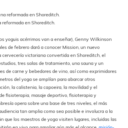
a reformada en Shoreditch.
los yoguis acérrimos van a enseñar), Genny Wilkinson
nales de febrero dará a conocer Mission, un nuevo
cervecería victoriana convertida en Shoreditch, el
studios, tres salas de tratamiento, una sauna y un
res de carne y bebedores de vino, así como exprimidores
rámetros del yoga se amplían para abarcar otros
ón, la calistenia, la capoeira, la movilidad y el
fisioterapia, masaje deportivo, fisioterapia y
bresía opera sobre una base de tres niveles, el más
audiencia tan amplia como sea posible e involucra a la
 que los maestros de yoga visiten lugares, incluidas las
itirán en vivo para ampliar aún más el alcance.
misión-