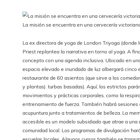
La misión se encuentra en una cervecería victorian
La ex directora de yoga de London Triyoga (donde 
Priest replantea la narrativa en torno al yoga. A fi
concepto con una agenda inclusiva. Ubicado en una 
espacio elevado e inundado de luz albergará cinco e
restaurante de 60 asientos (que sirve a los comedo
y plantas). turbas basadas). Aquí, los estrictos pa
movimientos y prácticas corporales, como la respiraci
entrenamiento de fuerza. También habrá sesiones de 
acupuntura junto a tratamientos de belleza. La mem
accesible es un modelo subsidiado que atrae a una 
comunidad local. Los programas de divulgación harán
escuelas locales. Algunos cursos también se transm