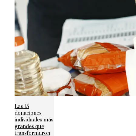
Las 15
donaciones
individuales más
grandes que
transformaron