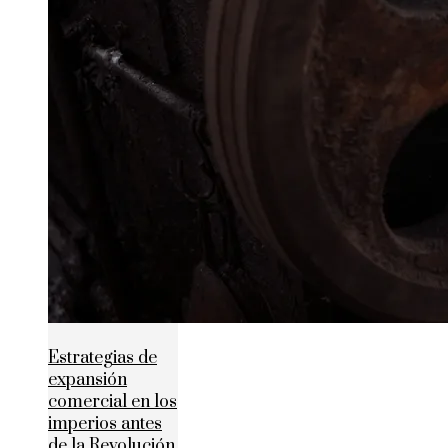
Estrategias de
expansión
comercial en los
imperios antes
de la Revolución