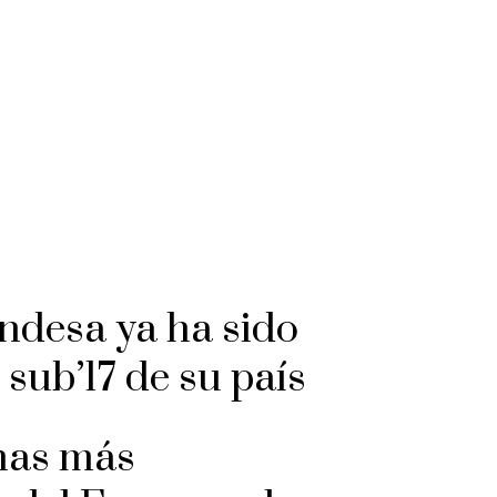
andesa ya ha sido
sub’17 de su país
rmas más