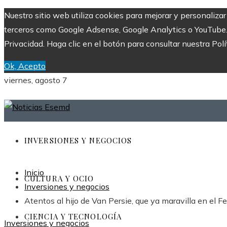
Nuestro sitio web utiliza cookies para mejorar y personaliza
terceros como Google Adsense, Google Analytics o YouTube. Al
Privacidad. Haga clic en el botón para consultar nuestra Polí
Ok, Acepto
viernes, agosto 7
INVERSIONES Y NEGOCIOS
Inicio
CULTURA Y OCIO
Inversiones y negocios
Atentos al hijo de Van Persie, que ya maravilla en el 
CIENCIA Y TECNOLOGÍA
Inversiones y negocios