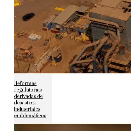
Reformas
regulatorias
derivadas de
desastres
industriales
emblemáticos