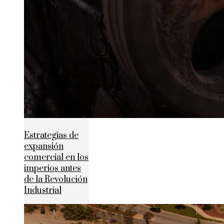
Estrategias de
expansión
comercial en los
imperios antes
de la Revolución
Industrial