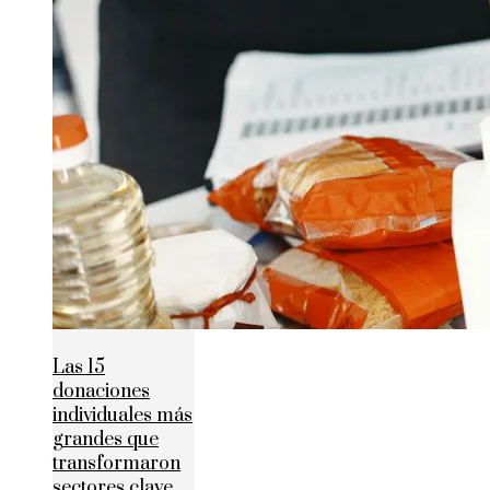
Las 15
donaciones
individuales más
grandes que
transformaron
sectores clave