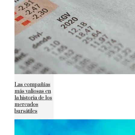
Las compañías
más valiosas en
la historia de los
mercados
bursátiles