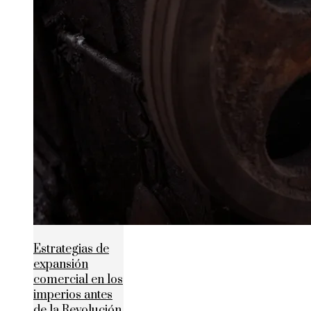
Estrategias de
expansión
comercial en los
imperios antes
de la Revolución