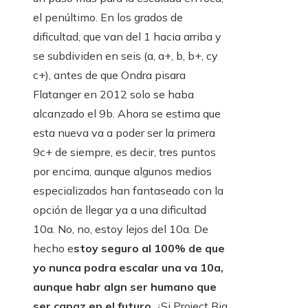
el penúltimo. En los grados de
dificultad, que van del 1 hacia arriba y
se subdividen en seis (a, a+, b, b+, cy
c+), antes de que Ondra pisara
Flatanger en 2012 solo se haba
alcanzado el 9b. Ahora se estima que
esta nueva va a poder ser la primera
9c+ de siempre, es decir, tres puntos
por encima, aunque algunos medios
especializados han fantaseado con la
opción de llegar ya a una dificultad
10a. No, no, estoy lejos del 10a. De
hecho e
stoy seguro al 100% de que
yo nunca podra escalar una va 10a,
aunque habr algn ser humano que
ser capaz en el futuro
. ¿Si Project Big