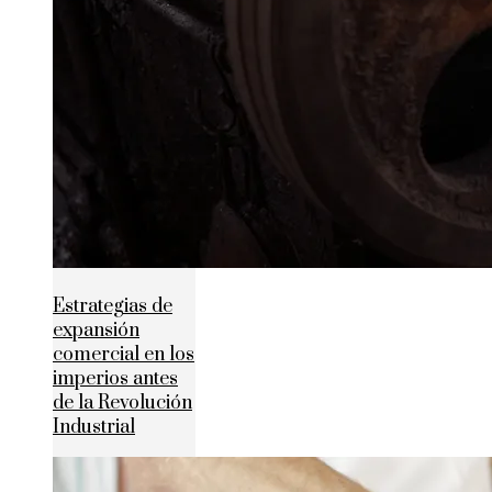
Estrategias de
expansión
comercial en los
imperios antes
de la Revolución
Industrial