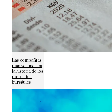
Las compañías
más valiosas en
la historia de los
mercados
bursátiles