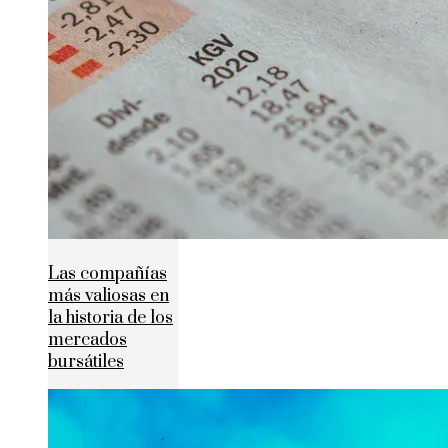
Las compañías
más valiosas en
la historia de los
mercados
bursátiles